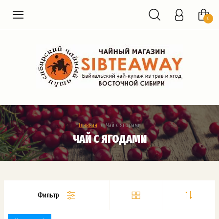
0
Главная
  /  Чай с ягодами
ЧАЙ С ЯГОДАМИ
Фильтр