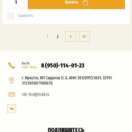
Купить
Сравнить
1
2
Пн-Пт
8 (950)-114-01-23
9:00 - 18:00
г. Иркутск, ИП Сидунов О. Б. ИНН 381209553801, ОГРН
313385007900078
sib-tea@mail.ru
ПОДПИШИТЕСЬ