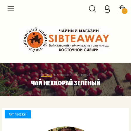
0
Главная
  /  чай нехворай зелёный
ЧАЙ НЕХВОРАЙ ЗЕЛЁНЫЙ
Хит продаж!