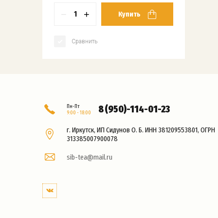
−
+
Купить
Сравнить
Пн-Пт
8 (950)-114-01-23
9:00 - 18:00
г. Иркутск, ИП Сидунов О. Б. ИНН 381209553801, ОГРН
313385007900078
sib-tea@mail.ru