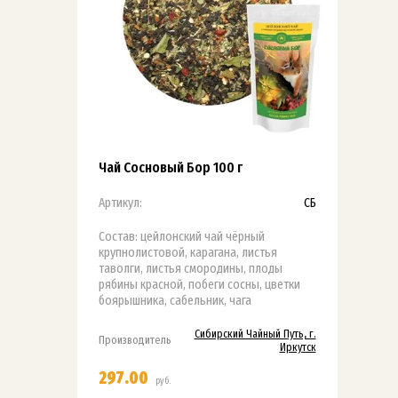
Чай Сосновый Бор 100 г
Артикул:
СБ
Состав: цейлонский чай чёрный
крупнолистовой, карагана, листья
таволги, листья смородины, плоды
рябины красной, побеги сосны, цветки
боярышника, сабельник, чага
Сибирский Чайный Путь, г.
Производитель
Иркутск
297.00
руб.