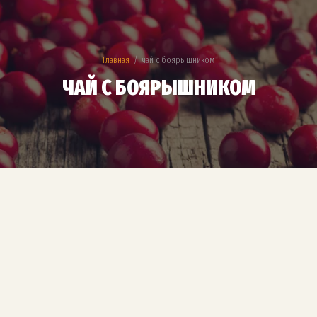
Главная
  /  чай с боярышником
ЧАЙ С БОЯРЫШНИКОМ