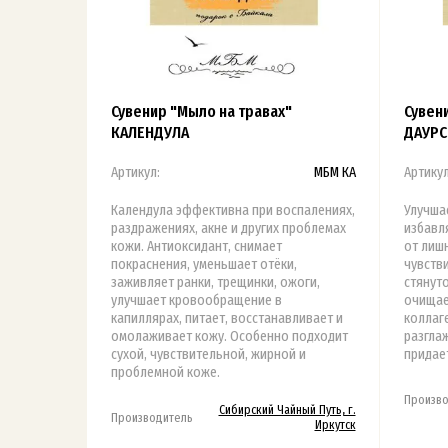
Сувенир "Мыло на травах"
Сувен
КАЛЕНДУЛА
ДАУРС
Артикул:
МБМ КА
Артикул
Календула эффективна при воспалениях,
Улучша
раздражениях, акне и других проблемах
избавл
кожи. Антиоксидант, снимает
от лишн
покраснения, уменьшает отёки,
чувств
заживляет ранки, трещинки, ожоги,
стянуто
улучшает кровообращение в
очищае
капиллярах, питает, восстанавливает и
коллаге
омолаживает кожу. Особенно подходит
разгла
сухой, чувствительной, жирной и
придае
проблемной коже.
Произво
Сибирский Чайный Путь, г.
Производитель
Иркутск