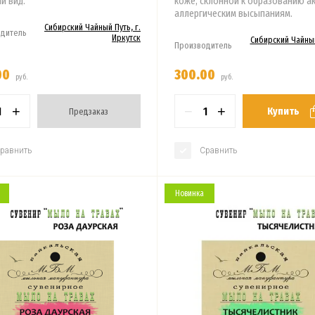
й вид.
коже, склонной к образованию ак
аллергическим высыпаниям.
Сибирский Чайный Путь, г.
дитель
Иркутск
Сибирский Чайный
Производитель
00
300.00
руб.
руб.
+
−
+
Купить
Предзаказ
равнить
Сравнить
Новинка