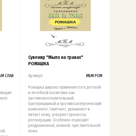
Сувенир "Мыло на травах"
РОМАШКА
БМ СЛАВ
Артикул:
МБМ РОМ
Ромашка широко применяется в детской
ляющие
и лечебной косметике как
рное
противовоспалительный,
бактерицидный и противоаллергический
компонент. Смягчает, увлажняет и
питает кожу, ускоряет процессы
регенерации. Особенно подходит
раздраженной, нежной, чувствительной
ной
коже.