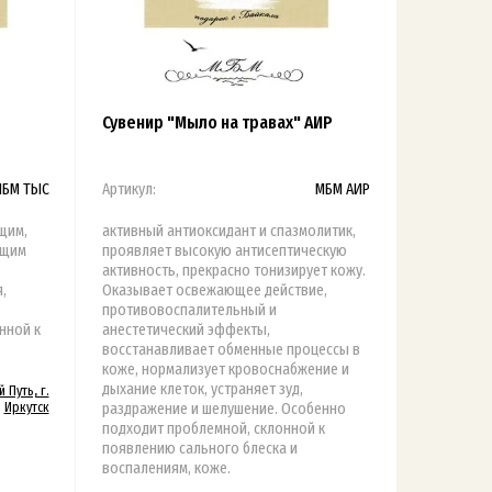
Сувенир "Мыло на травах" АИР
БМ ТЫС
Артикул:
МБМ АИР
щим,
активный антиоксидант и спазмолитик,
ющим
проявляет высокую антисептическую
активность, прекрасно тонизирует кожу.
,
Оказывает освежающее действие,
противовоспалительный и
нной к
анестетический эффекты,
восстанавливает обменные процессы в
коже, нормализует кровоснабжение и
дыхание клеток, устраняет зуд,
 Путь, г.
Иркутск
раздражение и шелушение. Особенно
подходит проблемной, склонной к
появлению сального блеска и
воспалениям, коже.