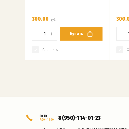
300.00
300.
руб.
−
+
−
Купить
Сравнить
С
Пн-Пт
8 (950)-114-01-23
9:00 - 18:00