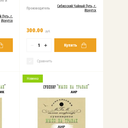
не и
Сибирский Чайный Путь, г.
Производитель
Иркутск
 Путь, г.
Иркутск
300.00
руб.
−
+
Купить
Сравнить
Новинка