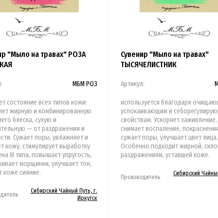
ир "Мыло на травах" РОЗА
Сувенир "Мыло на травах"
КАЯ
ТЫСЯЧЕЛИСТНИК
:
МБМ РОЗ
Артикул:
М
ет состояние всех типов кожи:
используется благодаря очищаю
яет жирную и комбинированную
успокаивающим и себорегулиру
его блеска, сухую и
свойствам. Ускоряет заживление,
ительную — от раздражения и
снимает воспаление, покраснения
сти. Сужает поры, увлажняет и
сужает поры, улучшает цвет лица.
т кожу, стимулирует выработку
Особенно подходит жирной, скло
на III типа, повышает упругость,
раздражениям, уставшей коже.
живает морщинки, улучшает тон,
т коже сияние.
Сибирский Чайный
Производитель
Сибирский Чайный Путь, г.
дитель
Иркутск