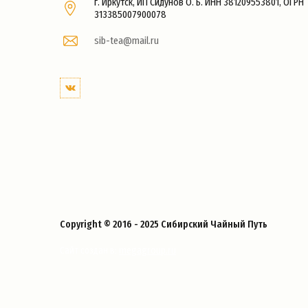
г. Иркутск, ИП Сидунов О. Б. ИНН 381209553801, ОГРН
313385007900078
sib-tea@mail.ru
Copyright © 2016 - 2025 Сибирский Чайный Путь
megagroup.ru
Сайт создан в: