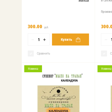
и свежи
Произво
300.00
300.
руб.
−
+
−
Купить
Сравнить
С
Новинка
Новинка