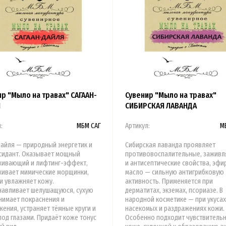
р "Мыло на травах" САГААН-
Сувенир "Мыло на травах"
Я
СИБИРСКАЯ ЛАВАНДА
:
МБМ САГ
Артикул:
М
дайля — природный энергетик и
Сибирская лаванда проявляет
сидант. Оказывает мощный
противовоспалительные, зажив
ивающий и лифтинг-эффект,
и антисептические свойства, эфи
живает мимические морщинки,
масло — сильную антигрибковую
и увлажняет кожу.
активность. Применяется при
навливает шелушащуюся, сухую
дерматитах, экземах, псориазе. В
снимает покраснения и
народной косметике — при укусах
ения, устраняет тёмные круги и
насекомых и раздражениях кожи.
од глазами. Придаёт коже тонус
Особенно подходит чувствитель