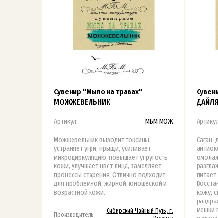
Сувенир "Мыло на травах"
Сувени
МОЖЖЕВЕЛЬНИК
ДАЙЛ
Артикул:
МБМ МОЖ
Артикул
Можжевельник выводит токсины,
Саган-
устраняет угри, прыщи, усиливает
антиок
микроциркуляцию, повышает упругость
омолаж
кожи, улучшает цвет лица, замедляет
разгла
процессы старения. Отлично подходит
питает 
для проблемной, жирной, юношеской и
Восста
возрастной кожи.
кожу, 
раздраж
мешки п
Сибирский Чайный Путь, г.
Производитель
Иркутск