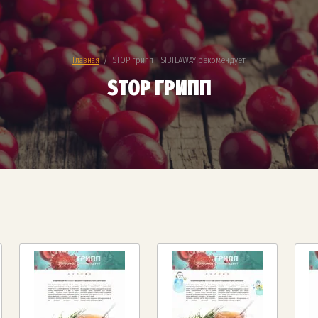
Главная
  /  STOP грипп - SIBTEAWAY рекомендует
STOP ГРИПП