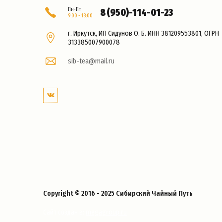
Пн-Пт
8 (950)-114-01-23
9:00 - 18:00
г. Иркутск, ИП Сидунов О. Б. ИНН 381209553801, ОГРН
313385007900078
sib-tea@mail.ru
Copyright © 2016 - 2025 Сибирский Чайный Путь
megagroup.ru
Сайт создан в: