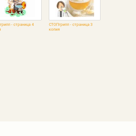
рипп - страница 4
СТОПгрипп - страница 3
я
копия